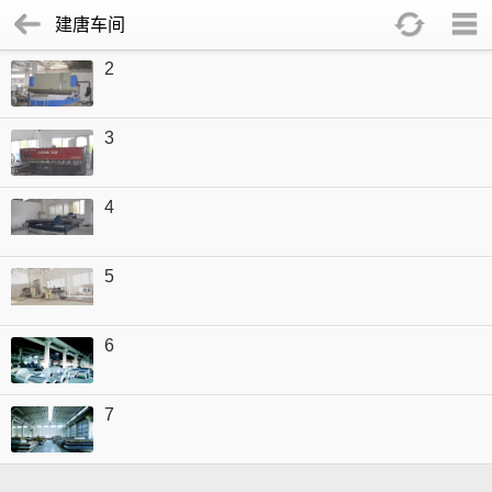
建唐车间
2
3
4
5
6
7